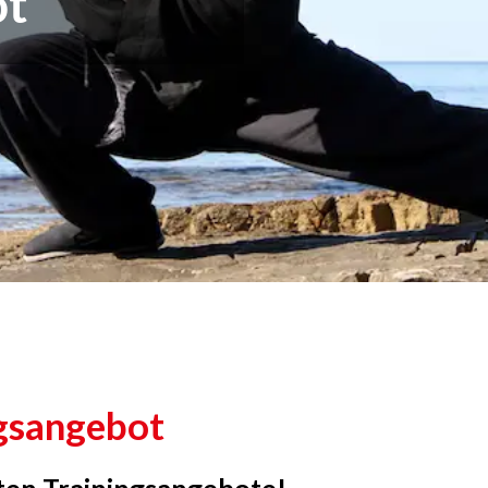
ot
gsangebot