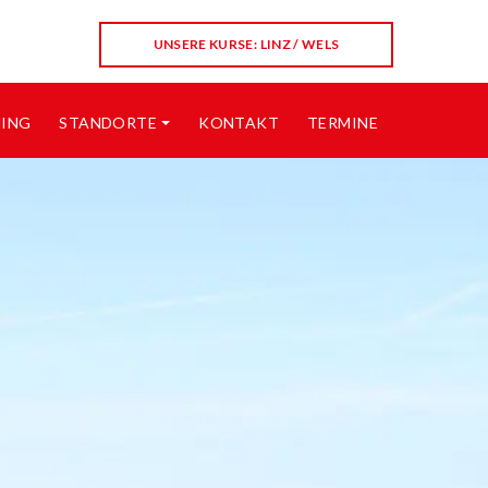
UNSERE KURSE: LINZ / WELS
NING
STANDORTE
KONTAKT
TERMINE