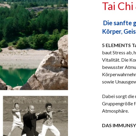
Tai Chi
Die sanfte 
Körper, Geis
5 ELEMENTS Tai
baut Stress ab, 
Vitalität. Die 
bewusster Atmung
Körperwahrnehmu
sowie Unausgewo
Dabei sorgt die
Gruppengröße fü
Atmosphäre.
DAS IMMUNSY