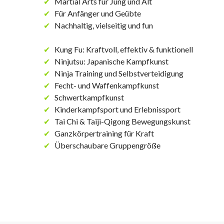
✔
Martial Arts für Jung und Alt
✔
Für Anfänger und Geübte
✔
Nachhaltig, vielseitig und fun
✔
Kung Fu: Kraftvoll, effektiv & funktionell
✔
Ninjutsu: Japanische Kampfkunst
✔
Ninja Training und Selbstverteidigung
✔
Fecht- und Waffenkampfkunst
✔
Schwertkampfkunst
✔
Kinderkampfsport und Erlebnissport
✔
Tai Chi & Taiji-Qigong Bewegungskunst
✔
Ganzkörpertraining für Kraft
✔
Überschaubare Gruppengröße